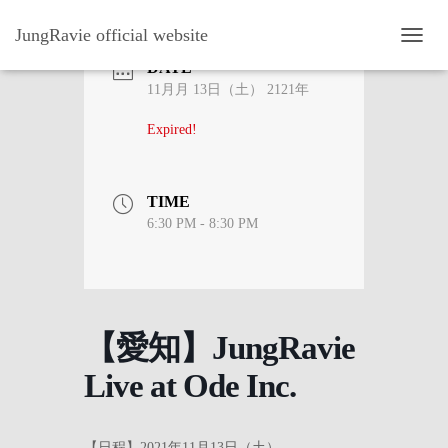
JungRavie official website
ナ
DATE
ビ
ゲ
11月月 13日（土） 2121年
ー
シ
Expired!
ョ
ン
を
TIME
切
り
6:30 PM - 8:30 PM
替
え
【愛知】JungRavie
Live at Ode Inc.
【日程】2021年11月13日（土）