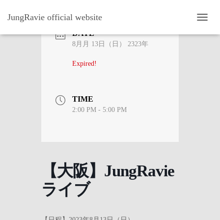
JungRavie official website
ナ
DATE
ビ
ゲ
8月月 13日（日） 2323年
ー
シ
Expired!
ョ
ン
を
TIME
切
り
2:00 PM - 5:00 PM
替
え
【大阪】JungRavie
ライブ
【日程】2023年8月13日（日）